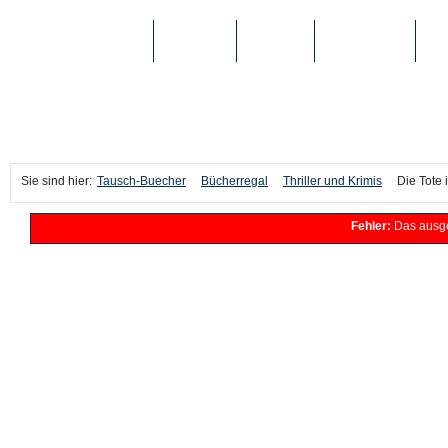
TAUSCH-BUECHER
BÜCHER
MEDIEN
TOP-LISTEN
SC
Sie sind hier:
Tausch-Buecher
Bücherregal
Thriller und Krimis
Die Tote 
Fehler:
Das ausge