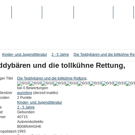
IEN
TOP-LISTEN
SCHULE/UNI
REGISTRIERUNG
LOGIN
Kinder- und Jugendliteratur
2 - 5 Jahre
Die Teddybären und die tollkühne Re
ddybären und die tollkühne Rettung,
ger Titel
Die Teddybären und die tollkühne Rettung,
bei 0 Bewertungen
Besitzer
wurmling
(derzeit inaktiv)
Kosten
2 Punkte
Kinder- und Jugendliteratur
e
2 - 5 Jahre
t:
Gebunden
mer
40715
Autorenkollektiv
B008N4HGHK
ungsdatum
1993