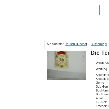
TAUSCH-BUECHER
BÜCHER
MED
Sie sind hier:
Tausch-Buecher
Bücherregal
Die Te
Vollständi
Wertung
Aktueller 
Aktuelle 
Genre
Sub-Genr
Buchforma
Buchnum
Autor
ISBN-Nr.
Erschein