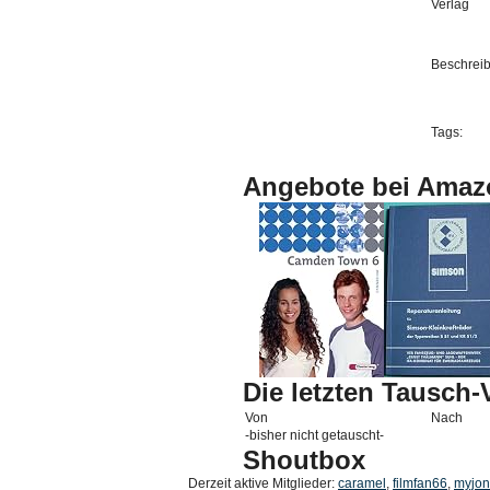
Verlag
Beschrei
Tags:
Angebote bei Amaz
Die letzten Tausch
Von
Nach
-bisher nicht getauscht-
Shoutbox
Derzeit aktive Mitglieder:
caramel
,
filmfan66
,
myjo