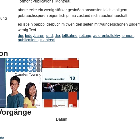
Tormont Publications, Montreal,
obere ecke ein wenig stärker gestoßen ansonsten leichte allgem.
gebrauchsspuren eigentlich prima zustand nichtraucherhaushalt
bung
es ist ein pappbilderbuch mit wenigen seiten mit wunderschönen Bilder
wenig Text
die
,
teddybären
,
und
,
die
,
tollkühne
,
rettung
,
autorenkollektiv
,
tormont
,
publications
,
montreal
on
-Vorgänge
Datum
nda