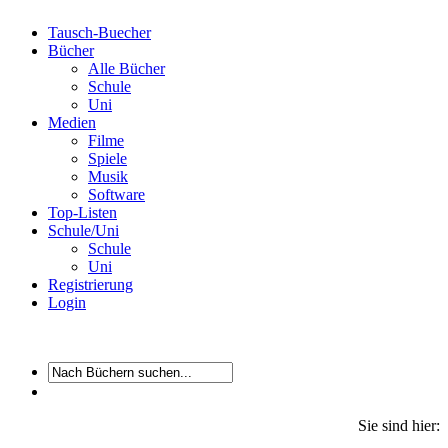
Tausch-Buecher
Bücher
Alle Bücher
Schule
Uni
Medien
Filme
Spiele
Musik
Software
Top-Listen
Schule/Uni
Schule
Uni
Registrierung
Login
Sie sind hier: