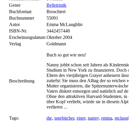
Genre
Belletristik
Buchformat:
Broschiert
Buchnummer
55091
Autor
Emma McLaughlin
ISBN-Nr.
3442457440
Erscheinungsdatum
Oktober 2004
Verlag
Goldmann
Buch so gut wie neu!
Nanny jobbt schon seit Jahren als Kindermädc
Studium in New York zu finanzieren. Doch da
Eltern des vierjährigen Grayer anheuern lässt,
zutiefst: Sie muss den Alltag der so reichen w
Beschreibung
Mutter organisieren, die Spitzenunterwäsche 
Vaters diskret entsorgen und natürlich auf de
Ohne den attraktiven Harvard-Studenten, in 
über Kopf verliebt, würde sie in diesem Alpt
verlieren ...
Tags:
die
,
tagebücher
,
einer
,
nanny
,
emma
,
mclaughl