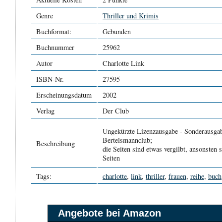
Genre
Thriller und Krimis
Buchformat:
Gebunden
Buchnummer
25962
Autor
Charlotte Link
ISBN-Nr.
27595
Erscheinungsdatum
2002
Verlag
Der Club
Ungekürzte Lizenzausgabe - Sonderausgab
Bertelsmannclub;
Beschreibung
die Seiten sind etwas vergilbt, ansonsten 
Seiten
Tags:
charlotte
,
link
,
thriller
,
frauen
,
reihe
,
buch
Angebote bei Amazon