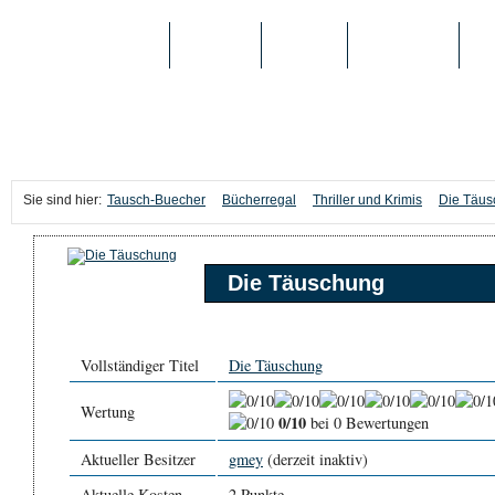
TAUSCH-BUECHER
BÜCHER
MEDIEN
TOP-LISTEN
SC
Sie sind hier:
Tausch-Buecher
Bücherregal
Thriller und Krimis
Die Täu
Die Täuschung
Vollständiger Titel
Die Täuschung
Wertung
0/10
bei 0 Bewertungen
Aktueller Besitzer
gmey
(derzeit inaktiv)
Aktuelle Kosten
2 Punkte