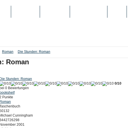
IEN
TOP-LISTEN
SCHULE/UNI
REGISTRIERUNG
LOGIN
Roman
Die Stunden: Roman
n: Roman
Die Stunden: Roman
0/10
bei 0 Bewertungen
bookshelf
2 Punkte
Roman
Taschenbuch
50132
Michael Cunningham
3442726298
November 2001