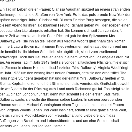
btb Verlag
Ein Tag im Leben dreier Frauen: Clarissa Vaughan spaziert an einem strahlenden
Junimorgen durch die Straßen von New York. Es ist das pulsierende New York der
späten neunziger Jahre. Clarissa will Blumen für eine Party besorgen, die sie an
diesem Abend für ihren aidskranken Freund Richard geben will, der soeben einen
bedeutenden Literaturpreis erhalten hat. Sie kennen sich seit Jahrzehnten, für
kurze Zeit waren sie auch ein Paar. Richard gab ihr den Spitznamen Mrs.
Dalloway, weil sie ihn an die Heldin aus Virginia Woolfs gleichnamigen Roman
erinnert. Laura Brown ist mit einem Kriegsveteranen verheiratet, der rührend um
sie bemüht ist, ihr kleiner Sohn liebt sie abgöttisch, sie ist zum zweitenmal
schwanger. Doch das Hausfrauenleben in einem Vorort von Los Angeles erdrückt
sie. An einem Tag im Jahr 1949 flieht sie vor den alltäglichen Pflichten, mietet sich
ein Zimmer in einem Hotel und liest fasziniert 'Mrs. Dalloway'. Virginia Woolf ringt
im Jahr 1923 um den Anfang ihres neuen Romans, dem sie den Arbeitstitel 'The
Hours' (Die Stunden) gegeben hat und der einmal 'Mrs. Dalloway' heißen wird.
Sie hat Kopfschmerzen und hört Stimmen, und sie vermisst die Großstadt, obwohl
sie weiß, dass ihr der Rückzug aufs Land nach Richmond gut tut. Fast steigt sie in
den Zug nach London, nur fast, denn nun schreibt sie den ersten Satz: 'Mrs.
Dalloway sagte, sie wolle die Blumen selber kaufen.' In seinem bewegenden
Roman schildert Michael Cunningham einen Tag im Leben dieser drei Frauen.
Von Virginia Woolfs Leben und Werk inspiriert, schafft er eine ganz eigene Welt,
die sich um die Möglichkeiten von Freundschaft und Liebe dreht, um das
Auffangen von Scheitern und Lebensüberdruss und um eine Gemeinschaft
jenseits von Leben und Tod: der Literatur.