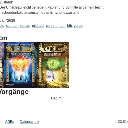
Zustand:
Der Umschlag leicht berieben, Papier und Schnitte allgemein leicht
nachgedunkelt, ansonsten guter Erhaltungszustand.
btb 72629
die
,
stunden
,
roman
,
michael
,
cunningham
,
btb
,
verlag
on
-Vorgänge
Datum
AGBs
Datenschutz
23.61