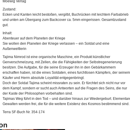
Moewig Verlag
Zustand:
Ecken und Kanten leicht bestoßen, vergilbt, Buchrücken mit leichtem Farbabrieb
und unten am Übergang zum Backcover ca. 5mm eingerissen. Gesamtzustand
gut.
Inhalt:
Abenteuer auf dem Planeten der Kriege
Sie wollen den Planeten der Kriege verlassen – ein Soldat und eine
Außenweltlerin
Tajima Nimrod ist eine organische Maschine, ein Produkt künstlicher
Genverschmelzung, mit Zellen, die die Fähigkeiten der Selbstregenerierung
besitzen. Die Aufgabe, für die seine Erzeuger ihn in den Gebärkammern
erschaffen haben, ist die eines Soldaten, eines furchtlosen Kämpfers, der seinem
Käufer und Herrn absolute Loyalität entgegenbringt.
Doch der Soldat Tajima scheint missraten zu sein. Er fürchtet sich nicht nur vor
dem Kampf, sondern er sucht auch Antworten auf die Fragen des Seins, die nur
der Kaste der Philosophen vorbehalten sind.
Tajimas Weg führt in den Tod – und darüber hinaus zur Wiedergeburt. Elementar
Gewalten werden frei, die für die weitere Existenz des Kosmos bestimmend sind.
Terra SF-Buch Nr. 354-174
on