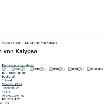
IEN
TOP-LISTEN
SCHULE/UNI
REGISTRIERUNG
LOGIN
Science-Fiction
Die Sirenen von Kalypso
n von Kalypso
Die Sirenen von Kalypso
0/10
bei 0 Bewertungen
bookshelf
1 Punkt
Science-Fiction
Taschenbuch
48876
Andreas Werning
B0026OK1ZC
um
1983