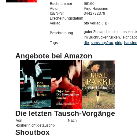
Buchnummer
66160
Autor
Pirjo Hassinen
ISBN-Nr.
3442732379
Erscheinungsdatum
Verlag
btb Verlag (TB)
guter Zustand, leichte Leseknic
Beschreibung
im Buchrückenrücken, leicht ab
Tags:
die
,
samstagsfrau
,
pirjo
,
hassin
Angebote bei Amazon
Die letzten Tausch-Vorgänge
Von
Nach
-bisher nicht getauscht-
Shoutbox