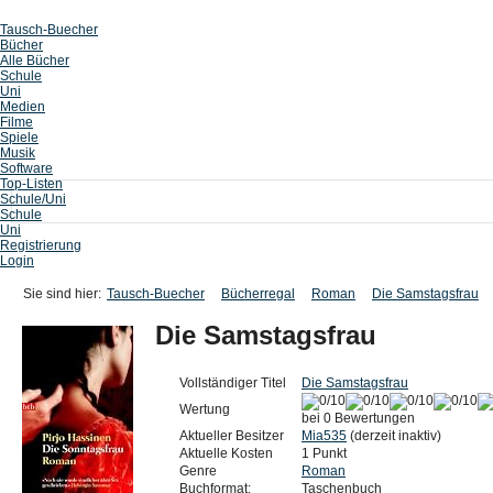
Tausch-Buecher
Bücher
Alle Bücher
Schule
Uni
Medien
Filme
Spiele
Musik
Software
Top-Listen
Schule/Uni
Schule
Uni
Registrierung
Login
Sie sind hier:
Tausch-Buecher
Bücherregal
Roman
Die Samstagsfrau
Die Samstagsfrau
Vollständiger Titel
Die Samstagsfrau
Wertung
bei 0 Bewertungen
Aktueller Besitzer
Mia535
(derzeit inaktiv)
Aktuelle Kosten
1 Punkt
Genre
Roman
Buchformat:
Taschenbuch