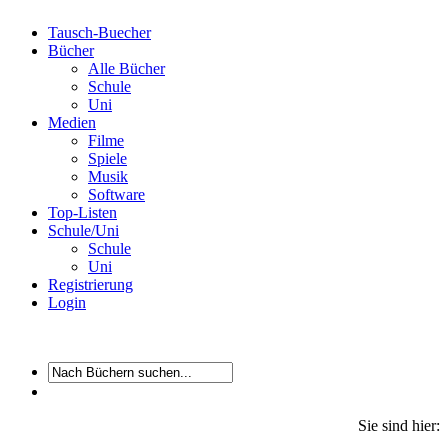
Tausch-Buecher
Bücher
Alle Bücher
Schule
Uni
Medien
Filme
Spiele
Musik
Software
Top-Listen
Schule/Uni
Schule
Uni
Registrierung
Login
Sie sind hier: