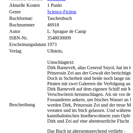
Aktuelle Kosten
1 Punkt
Genre
Science-Fiction
Buchformat:
Taschenbuch
Buchnummer
46918
Autor
L. Sprague de Camp
ISBN-Nr.
3548030009
Erscheinungsdatum
1973
Verlag
Ullstein,
Umschlagtext:
Dirk Barnevelt, alias General Snyol, hat im 
Prinzessin Zei aus der Gewalt der berüchtigt
Doch in Sicherheit sind beide noch lange nic
Piraten mit zwei Galeeren die Verfolgung au
Dirk Barnevelt auf dem eigenen Schiff mit M
Verschwörern herumschlagen. Als sie vor der 
Fossanderen ankern, um frisches Wasser an 
Beschreibung
werden Dirk, Prinzessin Zei und der treue M
verraten und im Stich gelassen. Und währen
kannibalistischen Inselbewohnern zum Opfer f
Dirk und Zei auf eine abenteuerliche Flucht ..
Das Buch ist altersentsprechend verfärbt -