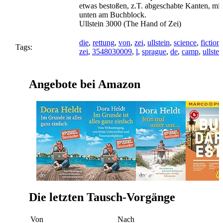
etwas bestoßen, z.T. abgeschabte Kanten, mi
unten am Buchblock.
Ullstein 3000 (The Hand of Zei)
die
,
rettung
,
von
,
zei
,
ullstein
,
science
,
fiction
Tags:
zei
,
3548030009
,
l
,
sprague
,
de
,
camp
,
ullstei
Angebote bei Amazon
Die letzten Tausch-Vorgänge
Von
Nach