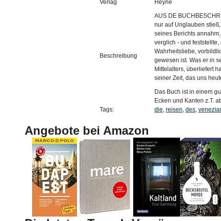
Verlag
Heyne
AUS DE BUCHBESCHREIBU
nur auf Unglauben stieß, 
seines Berichts annahm,
verglich - und feststellt
Wahrheitsliebe, vorbildl
Beschreibung
gewesen ist. Was er in 
Mittelalters, überliefert
seiner Zeit, das uns heut
Das Buch ist in einem gu
Ecken und Kanten z.T. a
Tags:
die
,
reisen
,
des
,
venezia
Angebote bei Amazon