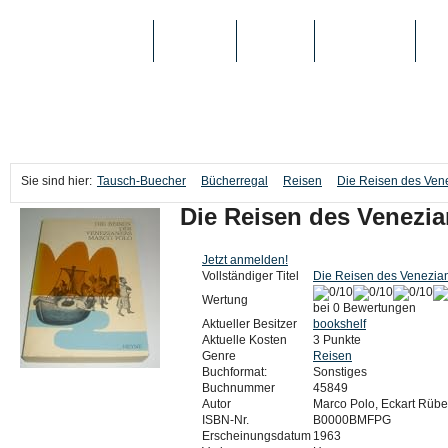
TAUSCH-BUECHER
BÜCHER
MEDIEN
TOP-LISTEN
SC
Sie sind hier:
Tausch-Buecher
Bücherregal
Reisen
Die Reisen des Ven
Die Reisen des Venezi
Jetzt anmelden!
Vollständiger Titel
Die Reisen des Venezia
Wertung
bei 0 Bewertungen
Aktueller Besitzer
bookshelf
Aktuelle Kosten
3 Punkte
Genre
Reisen
Buchformat:
Sonstiges
Buchnummer
45849
Autor
Marco Polo, Eckart Rübe
ISBN-Nr.
B0000BMFPG
Erscheinungsdatum
1963