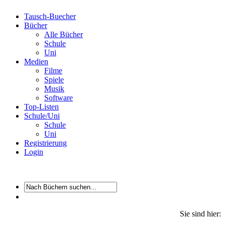
Tausch-Buecher
Bücher
Alle Bücher
Schule
Uni
Medien
Filme
Spiele
Musik
Software
Top-Listen
Schule/Uni
Schule
Uni
Registrierung
Login
Sie sind hier: