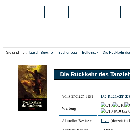
TAUSCH-BUECHER
BÜCHER
MEDIEN
TOP-LISTEN
SC
Sie sind hier:
Tausch-Buecher
Bücherregal
Belletristik
Die Rückkehr de
Die Rückkehr des Tanzle
Vollständiger Titel
Die Rückkehr des
Wertung
0/10
bei 
Aktueller Besitzer
Livia
(derzeit ina
Aktuelle Kosten
1 Punkt