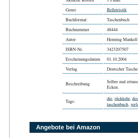
Genre
Belletristik
Buchformat:
Taschenbuch
Buchnummer
48444
Autor
Henning Mankell
ISBN-Nr.
3423207507
Erscheinungsdatum
01.10.2004
Verlag
Deutscher Tasche
Selber mal ertaus
Beschreibung
Ecken.
die
,
rückkehr
,
des
Tags:
taschenbuch
,
verl
Angebote bei Amazon