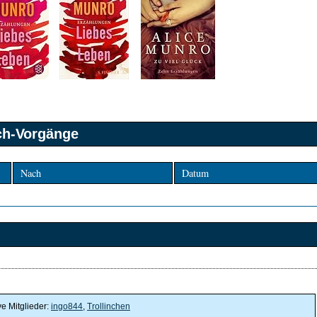
sch-Vorgänge
Nach
Datum
ve Mitglieder:
ingo844
,
Trollinchen