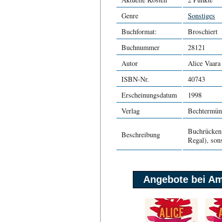
Genre
Sonstiges
Buchformat:
Broschiert
Buchnummer
28121
Autor
Alice Vaara
ISBN-Nr.
40743
Erscheinungsdatum
1998
Verlag
Bechtermün
Buchrücken 
Beschreibung
Regal), sons
Angebote bei A