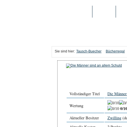
TAUSCH-BUECHER
BÜCHER
MED
Sie sind hier:
Tausch-Buecher
Bücherregal
Vollständiger Titel
Die Männer 
Wertung
0/1
Aktueller Besitzer
Zwilling
(de
Aktuelle Kosten
2 Punkte