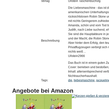
Verlag
Ullstein Taschenbuchvlg.
Die Liebesmaschine - das ist d
amerikanischen Unterhaltungsin
rücksichtslosen Robin Stone un
mit nichts Geringerem zufrieden
Amanda, schön und vom Tod be
Judith, nach Liebe suchend, ehe 
Sie sind die Hauptakteure in j
und der Macht, die Robin Stone
Beschreibung
Aber hinter dem Erfolg, den te
Privatflugzeugen verbirgt sich 
nichts weiß ...
Ullstein2966
Das Buch ist in einem guten Zu
Cover: berieben und bestoßen
Inhalt: altersentsprechend verf
Nichtraucherhaushalt.
Tags:
die
,
liebesmaschine
,
jacquelin
Angebote bei Amazon