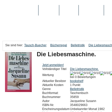
TAUSCH-BUECHER
BÜCHER
MEDIEN
TOP-LISTEN
SC
Sie sind hier:
Tausch-Buecher
Bücherregal
Belletristik
Die Liebesmasch
Die Liebesmaschine.
Jetzt anmelden!
Vollständiger Titel
Die Liebesmaschine.
Wertung
bei 0 Bewertungen
Aktueller Besitzer
bookshelf
Aktuelle Kosten
1 Punkt
Genre
Belletristik
Buchformat:
Taschenbuch
Buchnummer
35859
Autor
Jacqueline Susann
ISBN-Nr.
3548029663
Erscheinungsdatum
Unbekannter Monat 1982