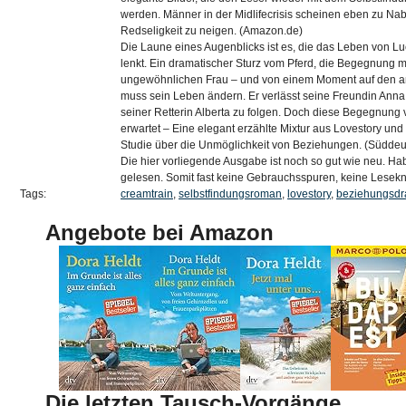
werden. Männer in der Midlifecrisis scheinen eben zu Na
Redseligkeit zu neigen. (Amazon.de)
Die Laune eines Augenblicks ist es, die das Leben von L
lenkt. Ein dramatischer Sturz vom Pferd, die Begegnung mi
ungewöhnlichen Frau – und von einem Moment auf den a
muss sein Leben ändern. Er verlässt seine Freundin Anna
seiner Retterin Alberta zu folgen. Doch diese Begegnung ve
erwartet – Eine elegant erzählte Mixtur aus Lovestory und
Studie über die Unmöglichkeit von Beziehungen. (Süddeu
Die hier vorliegende Ausgabe ist noch so gut wie neu. Hab
gelesen. Somit fast keine Gebrauchsspuren, keine Lesekn
Tags:
creamtrain
,
selbstfindungsroman
,
lovestory
,
beziehungsd
Angebote bei Amazon
Die letzten Tausch-Vorgänge