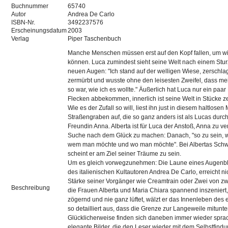
Buchnummer
65740
Autor
Andrea De Carlo
ISBN-Nr.
3492237576
Erscheinungsdatum
2003
Verlag
Piper Taschenbuch
Manche Menschen müssen erst auf den Kopf fallen, um wi
können. Luca zumindest sieht seine Welt nach einem Sturz
neuen Augen: "Ich stand auf der welligen Wiese, zerschla
zermürbt und wusste ohne den leisesten Zweifel, dass m
so war, wie ich es wollte." Äußerlich hat Luca nur ein paa
Flecken abbekommen, innerlich ist seine Welt in Stücke z
Wie es der Zufall so will, liest ihn just in diesem haltlos
Straßengraben auf, die so ganz anders ist als Lucas durcho
Freundin Anna. Alberta ist für Luca der Anstoß, Anna zu ve
Suche nach dem Glück zu machen: Danach, "so zu sein, w
wem man möchte und wo man möchte". Bei Albertas Schw
scheint er am Ziel seiner Träume zu sein.
Um es gleich vorwegzunehmen: Die Laune eines Augenbl
des italienischen Kultautoren Andrea De Carlo, erreicht ni
Stärke seiner Vorgänger wie Creamtrain oder Zwei von z
Beschreibung
die Frauen Alberta und Maria Chiara spannend inszeniert
zögernd und nie ganz lüftet, wälzt er das Innenleben des
so detailliert aus, dass die Grenze zur Langeweile mitunter
Glücklicherweise finden sich daneben immer wieder spra
elegante Bilder, die den Leser wieder mit dem Selbstfin