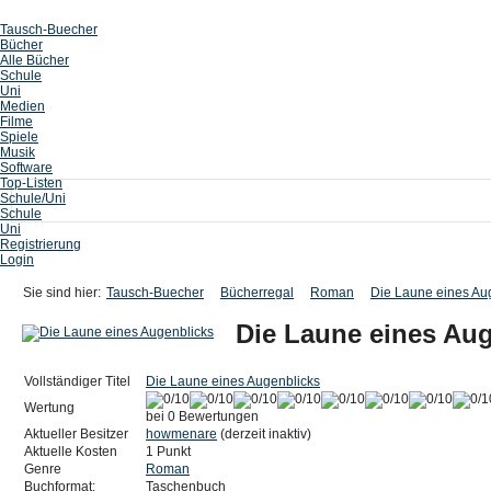
Tausch-Buecher
Bücher
Alle Bücher
Schule
Uni
Medien
Filme
Spiele
Musik
Software
Top-Listen
Schule/Uni
Schule
Uni
Registrierung
Login
Sie sind hier:
Tausch-Buecher
Bücherregal
Roman
Die Laune eines Au
Die Laune eines Au
Vollständiger Titel
Die Laune eines Augenblicks
Wertung
bei 0 Bewertungen
Aktueller Besitzer
howmenare
(derzeit inaktiv)
Aktuelle Kosten
1 Punkt
Genre
Roman
Buchformat:
Taschenbuch