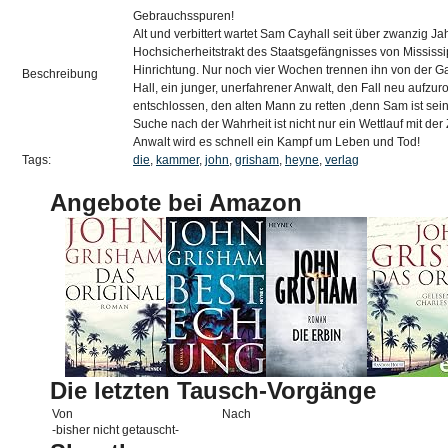
Gebrauchsspuren!
Alt und verbittert wartet Sam Cayhall seit über zwanzig Ja
Hochsicherheitstrakt des Staatsgefängnisses von Mississi
Hinrichtung. Nur noch vier Wochen trennen ihn von der 
Beschreibung
Hall, ein junger, unerfahrener Anwalt, den Fall neu aufzurol
entschlossen, den alten Mann zu retten ,denn Sam ist sei
Suche nach der Wahrheit ist nicht nur ein Wettlauf mit der 
Anwalt wird es schnell ein Kampf um Leben und Tod!
Tags:
die
,
kammer
,
john
,
grisham
,
heyne
,
verlag
Angebote bei Amazon
Die letzten Tausch-Vorgänge
Von
Nach
-bisher nicht getauscht-