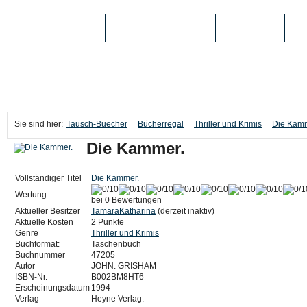
TAUSCH-BUECHER
BÜCHER
MEDIEN
TOP-LISTEN
SC
Sie sind hier:
Tausch-Buecher
Bücherregal
Thriller und Krimis
Die Kamm
Die Kammer.
Vollständiger Titel
Die Kammer.
Wertung
bei 0 Bewertungen
Aktueller Besitzer
TamaraKatharina
(derzeit inaktiv)
Aktuelle Kosten
2 Punkte
Genre
Thriller und Krimis
Buchformat:
Taschenbuch
Buchnummer
47205
Autor
JOHN. GRISHAM
ISBN-Nr.
B002BM8HT6
Erscheinungsdatum
1994
Verlag
Heyne Verlag.