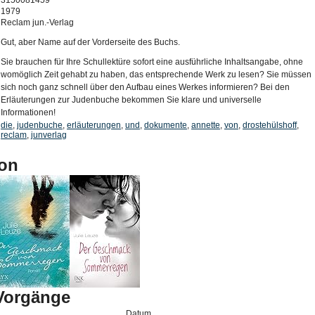
3150081459
1979
Reclam jun.-Verlag
Gut, aber Name auf der Vorderseite des Buchs.
Sie brauchen für Ihre Schullektüre sofort eine ausführliche Inhaltsangabe, ohne
womöglich Zeit gehabt zu haben, das entsprechende Werk zu lesen? Sie müssen
sich noch ganz schnell über den Aufbau eines Werkes informieren? Bei den
Erläuterungen zur Judenbuche bekommen Sie klare und universelle
Informationen!
die
,
judenbuche
,
erläuterungen
,
und
,
dokumente
,
annette
,
von
,
drostehülshoff
,
reclam
,
junverlag
on
-Vorgänge
Datum