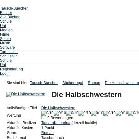
Tausch-Buecher
Bücher
Alle Bücher
Schule
Uni
Medien
Filme
Spiele
Musik
Software
Top-Listen
Schule/Uni
Schule
Uni
Registrierung
Login
Sie sind hier:
Tausch-Buecher
Bücherregal
Roman
Die Halbschwestern
Die Halbschwestern
Vollständiger Titel
Die Halbschwestern
Wertung
bei 0 Bewertungen
Aktueller Besitzer
TamaraKatharina
(derzeit inaktiv)
Aktuelle Kosten
1 Punkt
Genre
Roman
Buchformat:
Taschenbuch