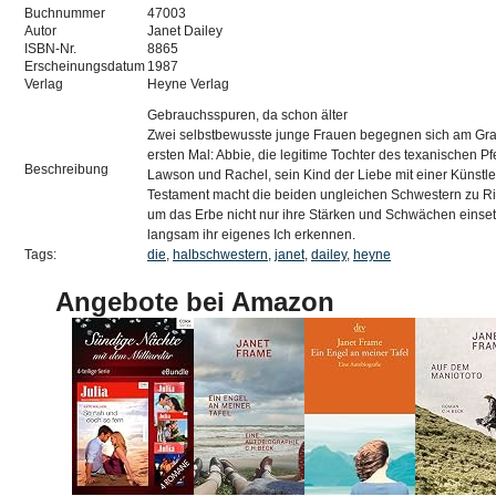
Buchnummer
47003
Autor
Janet Dailey
ISBN-Nr.
8865
Erscheinungsdatum
1987
Verlag
Heyne Verlag
Gebrauchsspuren, da schon älter
Zwei selbstbewusste junge Frauen begegnen sich am Gra
ersten Mal: Abbie, die legitime Tochter des texanischen 
Beschreibung
Lawson und Rachel, sein Kind der Liebe mit einer Künstl
Testament macht die beiden ungleichen Schwestern zu Ri
um das Erbe nicht nur ihre Stärken und Schwächen einse
langsam ihr eigenes Ich erkennen.
Tags:
die
,
halbschwestern
,
janet
,
dailey
,
heyne
Angebote bei Amazon