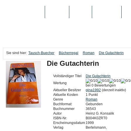
TAUSCH-BUECHER
BÜCHER
MEDIEN
TOP-LISTEN
SC
Sie sind hier:
Tausch-Buecher
Bücherregal
Roman
Die Gutachterin
Die Gutachterin
Vollständiger Titel
Die Gutachterin
Wertung
bei 0 Bewertungen
Aktueller Besitzer
gina1992
(derzeit inaktiv)
Aktuelle Kosten
1 Punkt
Genre
Roman
Buchformat:
Gebunden
Buchnummer
36543
Autor
Heinz G. Konsalik
ISBN-Nr.
B004K0ZRT0
Erscheinungsdatum
1999
Verlag
Bertelsmann,