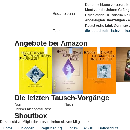
Der einschlägig vorbestraf
Mord zu acht Jahren Gefängnis
Beschreibung
Psychiaterin Dr. Isabella Re
Angeklagten überzeugen - ei
Katastrophe führt. Denn sie v
Tags:
die
,
gutachterin
,
heinz
,
g
,
ko
Angebote bei Amazon
Die letzten Tausch-Vorgänge
Von
Nach
-bisher nicht getauscht-
Shoutbox
Derzeit aktive Mitglieder: derzeit keine aktiven Mitglieder
Home
Einloggen
Registrierung
Forum
AGBs
Datenschutz