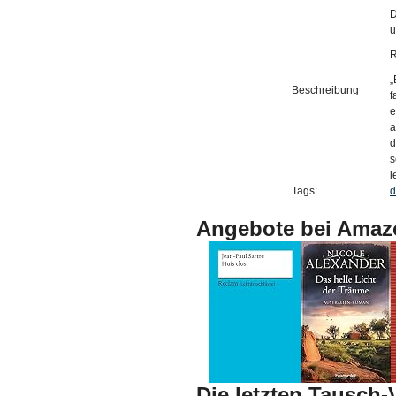
D
u
R
„
Beschreibung
f
e
a
d
s
l
Tags:
d
Angebote bei Amaz
Die letzten Tausch