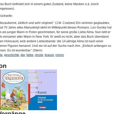
as Buch befindet sich in einem guten Zustand, keine Macken o.ä. (noch
ngelesen).
ückseite:
Bezaubernd, zärtlich und sehr originell.“ (J.M. Coetzee) Ein verloren geglaubtes,
ast 70 Jahre altes Manuskript steht im Mittelpunkt dieses Romans. Leo Gursky hat
s als junger Mann in Polen geschrieben, für seine große Liebe Alma. Nun lebt er
ls einsamer alter Mann in New York. Er weiß es nicht, aber das Buch überstand
en Holocaust, wob andere Liebesbande: die 14-jährige Alma ist nach einer
einer Figuren benannt. Und sie ist auf der Suche nach ihm. „Einfach anfangen zu
esen. Es ist wunderbar.“ (Stern)
ie
,
geschichte
,
der
,
liebe
,
nicole
,
krauss
,
rororo
on
-Vorgänge