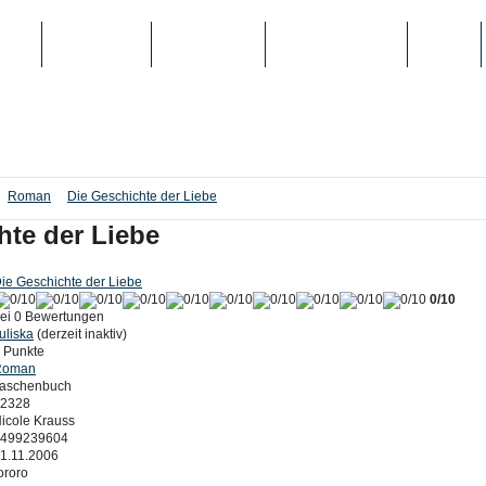
IEN
TOP-LISTEN
SCHULE/UNI
REGISTRIERUNG
LOGIN
Roman
Die Geschichte der Liebe
hte der Liebe
ie Geschichte der Liebe
0/10
ei 0 Bewertungen
uliska
(derzeit inaktiv)
 Punkte
Roman
aschenbuch
2328
icole Krauss
499239604
1.11.2006
ororo