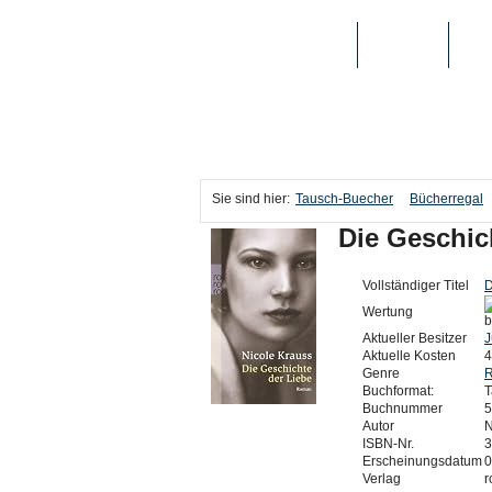
TAUSCH-BUECHER
BÜCHER
MED
Sie sind hier:
Tausch-Buecher
Bücherregal
Die Geschic
Vollständiger Titel
D
Wertung
b
Aktueller Besitzer
J
Aktuelle Kosten
4
Genre
Buchformat:
T
Buchnummer
5
Autor
N
ISBN-Nr.
3
Erscheinungsdatum
0
Verlag
r