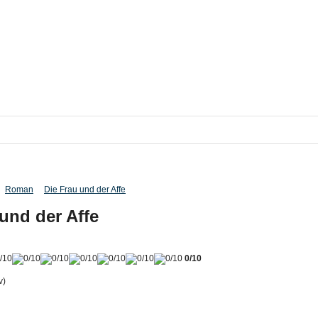
Roman
Die Frau und der Affe
und der Affe
0/10
v)