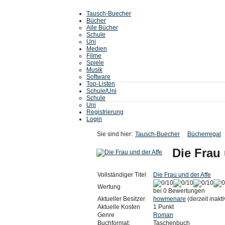
Tausch-Buecher
Bücher
Alle Bücher
Schule
Uni
Medien
Filme
Spiele
Musik
Software
Top-Listen
Schule/Uni
Schule
Uni
Registrierung
Login
Sie sind hier:
Tausch-Buecher
Bücherregal
Die Frau 
Vollständiger Titel
Die Frau und der Affe
Wertung
bei 0 Bewertungen
Aktueller Besitzer
howmenare
(derzeit inakti
Aktuelle Kosten
1 Punkt
Genre
Roman
Buchformat:
Taschenbuch