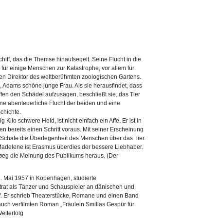
chiff, das die Themse hinaufsegelt. Seine Flucht in die
 für einige Menschen zur Katastrophe, vor allem für
en Direktor des weltberühmten zoologischen Gartens.
, Adams schöne junge Frau. Als sie herausfindet, dass
ffen den Schädel aufzusägen, beschließt sie, das Tier
ine abenteuerliche Flucht der beiden und eine
chichte.
 Kilo schwere Held, ist nicht einfach ein Affe. Er ist in
n bereits einen Schritt voraus. Mit seiner Erscheinung
er Schafe die Überlegenheit des Menschen über das Tier
r Madelene ist Erasmus überdies der bessere Liebhaber.
Høeg die Meinung des Publikums heraus. (Der
. Mai 1957 in Kopenhagen, studierte
 trat als Tänzer und Schauspieler an dänischen und
 Er schrieb Theaterstücke, Romane und einen Band
uch verfilmten Roman „Fräulein Smillas Gespür für
elterfolg