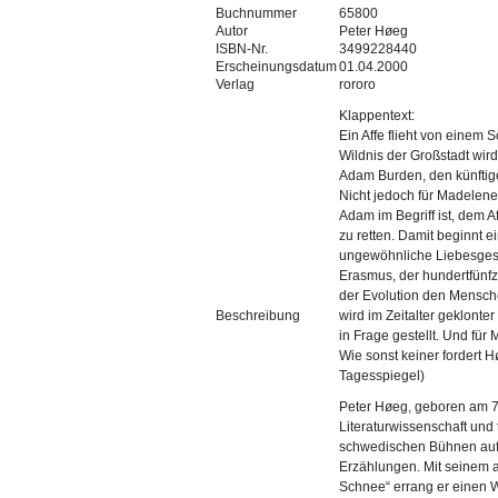
Buchnummer
65800
Autor
Peter Høeg
ISBN-Nr.
3499228440
Erscheinungsdatum
01.04.2000
Verlag
rororo
Klappentext:
Ein Affe flieht von einem S
Wildnis der Großstadt wird
Adam Burden, den künftig
Nicht jedoch für Madelene
Adam im Begriff ist, dem A
zu retten. Damit beginnt e
ungewöhnliche Liebesges
Erasmus, der hundertfünfzig
der Evolution den Mensche
Beschreibung
wird im Zeitalter geklont
in Frage gestellt. Und fü
Wie sonst keiner fordert 
Tagesspiegel)
Peter Høeg, geboren am 7
Literaturwissenschaft und
schwedischen Bühnen auf.
Erzählungen. Mit seinem a
Schnee“ errang er einen W