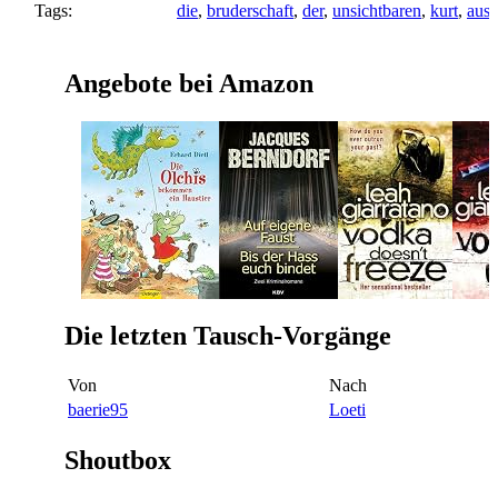
Tags:
die
,
bruderschaft
,
der
,
unsichtbaren
,
kurt
,
aust
Angebote bei Amazon
Die letzten Tausch-Vorgänge
Von
Nach
baerie95
Loeti
Shoutbox