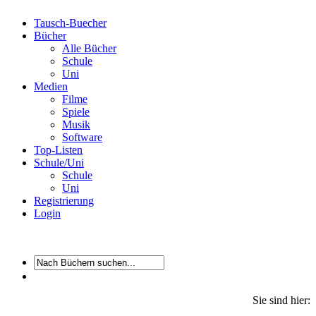
Tausch-Buecher
Bücher
Alle Bücher
Schule
Uni
Medien
Filme
Spiele
Musik
Software
Top-Listen
Schule/Uni
Schule
Uni
Registrierung
Login
Sie sind hier: