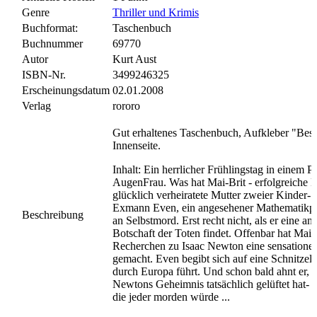
Genre
Thriller und Krimis
Buchformat:
Taschenbuch
Buchnummer
69770
Autor
Kurt Aust
ISBN-Nr.
3499246325
Erscheinungsdatum
02.01.2008
Verlag
rororo
Gut erhaltenes Taschenbuch, Aufkleber "Bests
Innenseite.
Inhalt: Ein herrlicher Frühlingstag in einem P
AugenFrau. Was hat Mai-Brit - erfolgreiche H
glücklich verheiratete Mutter zweier Kinder- 
Exmann Even, ein angesehener Mathematikpro
Beschreibung
an Selbstmord. Erst recht nicht, als er eine an 
Botschaft der Toten findet. Offenbar hat Mai-B
Recherchen zu Isaac Newton eine sensatione
gemacht. Even begibt sich auf eine Schnitzelj
durch Europa führt. Und schon bald ahnt er, 
Newtons Geheimnis tatsächlich gelüftet hat- e
die jeder morden würde ...