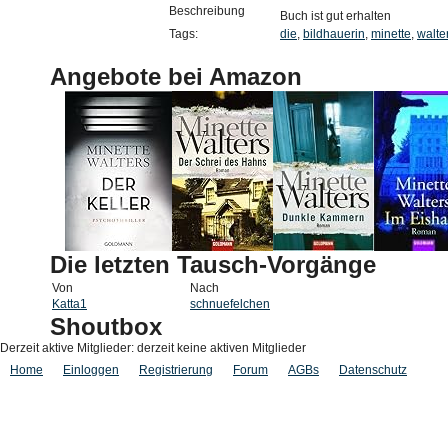
Beschreibung
Buch ist gut erhalten
Tags:
die
,
bildhauerin
,
minette
,
walte
Angebote bei Amazon
Die letzten Tausch-Vorgänge
Von
Nach
Katta1
schnuefelchen
Shoutbox
Derzeit aktive Mitglieder: derzeit keine aktiven Mitglieder
Home
Einloggen
Registrierung
Forum
AGBs
Datenschutz