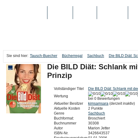
TAUSCH-BUECHER
BÜCHER
MEDIEN
TOP-LISTEN
SC
Sie sind hier:
Tausch-Buecher
Bücherregal
Sachbuch
Die BILD Diät: S
Die BILD Diät: Schlank m
Prinzip
Vollständiger Titel
Die BILD Diät: Schlank mit d
Wertung
bei 0 Bewertungen
Aktueller Besitzer
kimsamsara
(derzeit inaktiv)
Aktuelle Kosten
2 Punkte
Genre
Sachbuch
Buchformat:
Broschiert
Buchnummer
30308
Autor
Marion Jetter
ISBN-Nr.
3426643537