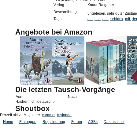
Erscheinungsdatum
01.01.2006
Verlag
Knaur Ratgeber
Beschreibung
ungelesen, sehr guter Zusta
Tags:
die
,
bild
,
diät
,
schlank
,
mit
,
de
Angebote bei Amazon
Die letzten Tausch-Vorgänge
Von
Nach
-bisher nicht getauscht-
Shoutbox
Derzeit aktive Mitglieder:
caramel
,
myjonda
Home
Einloggen
Registrierung
Forum
AGBs
Datenschutz