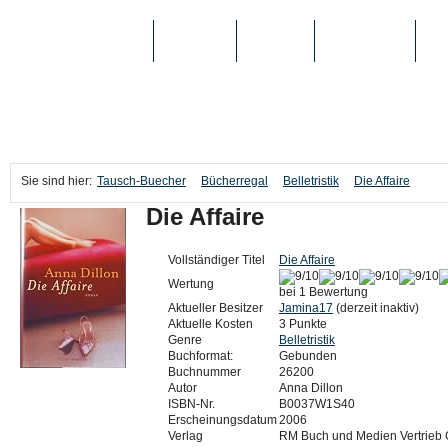
TAUSCH-BUECHER
BÜCHER
MEDIEN
TOP-LISTEN
SC
Sie sind hier:
Tausch-Buecher
Bücherregal
Belletristik
Die Affaire
Die Affaire
Vollständiger Titel
Die Affaire
Wertung
bei 1 Bewertung
Aktueller Besitzer
Jamina17
(derzeit inaktiv)
Aktuelle Kosten
3 Punkte
Genre
Belletristik
Buchformat:
Gebunden
Buchnummer
26200
Autor
Anna Dillon
ISBN-Nr.
B0037W1S40
Erscheinungsdatum
2006
Verlag
RM Buch und Medien Vertrieb 