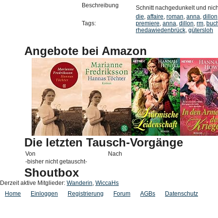
Beschreibung
Schnitt nachgedunkelt und nich
die
,
affaire
,
roman
,
anna
,
dillon
Tags:
premiere
,
anna
,
dillon
,
rm
,
buc
rhedawiedenbrück
,
gütersloh
Angebote bei Amazon
Die letzten Tausch-Vorgänge
Von
Nach
-bisher nicht getauscht-
Shoutbox
Derzeit aktive Mitglieder:
Wanderin
,
WiccaHs
Home
Einloggen
Registrierung
Forum
AGBs
Datenschutz