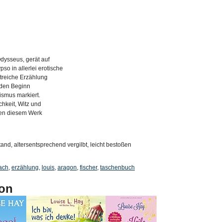
dysseus, gerät auf
so in allerlei erotische
istreiche Erzählung
 den Beginn
ismus markiert.
ichkeit, Witz und
ben diesem Werk
and, altersentsprechend vergilbt, leicht bestoßen
ach
,
erzählung
,
louis
,
aragon
,
fischer
,
taschenbuch
on