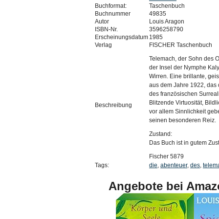
Buchformat:
Taschenbuch
Buchnummer
49835
Autor
Louis Aragon
ISBN-Nr.
3596258790
Erscheinungsdatum
1985
Verlag
FISCHER Taschenbuch
Telemach, der Sohn des O
der Insel der Nymphe Kalyp
Wirren. Eine brillante, ge
aus dem Jahre 1922, das
des französischen Surreal
Blitzende Virtuosität, Bildl
Beschreibung
vor allem Sinnlichkeit ge
seinen besonderen Reiz.
Zustand:
Das Buch ist in gutem Zust
Fischer 5879
Tags:
die
,
abenteuer
,
des
,
telem
Angebote bei Amaz