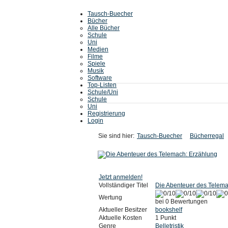
Tausch-Buecher
Bücher
Alle Bücher
Schule
Uni
Medien
Filme
Spiele
Musik
Software
Top-Listen
Schule/Uni
Schule
Uni
Registrierung
Login
Sie sind hier:
Tausch-Buecher
Bücherregal
Jetzt anmelden!
Vollständiger Titel
Die Abenteuer des Telema
Wertung
bei 0 Bewertungen
Aktueller Besitzer
bookshelf
Aktuelle Kosten
1 Punkt
Genre
Belletristik