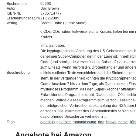
Buchnummer
65693
Autor
Dan Brown
ISBN-Nr.
3785714777
Erscheinungsdatum
21.02.2005
Verlag
Bastei Lübbe (Lübbe Audio)
6 CDs, CDs haben teilweise leichte Kratzer, liefen bei mir
Kratzer
Inhaltsangabe:
Die kryptographische Abteilung des US-Geheimdienstes N
geheimen Super-Computer, der in der Lage ist, innerhalb k
Code (und somit jede verschlüsselte Botschaft) zu knack
zum Einsatz, wenn Terroristen, Drogenhändler und andere
Beschreibung
mittels codierter Texte verschleiern und die Sicherheit de
steht. In der Vergangenheit konnten die Kryptographen tä
Codes knacken ? bis zu dem Tage, als Diabolus zum Eins
mysteriöses Programm, das den Super-Rechner offenbar ü
Entwickler des Programms droht, Diabolus der Öffentlichk
machen. Würde dieses Programm zum Verschlüsselungs-
der erfolgreichen Verbrechensbekämpfung der NSA über 
entzogen. Die Mitarbeiter des Geheimdienstes setzen all
das drohende Desaster zu verhindern ...
Tags:
diabolus
,
gekürzte
,
romanfassung
,
dan
,
brown
,
bastei
,
lüb
Angebote bei Amazon