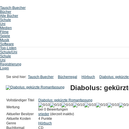
Tausch-Buecher
Bücher
Alle Bücher
Schule
Uni
Medien
Filme
Spiele
Musik
Software
Top-Listen
Schule/Uni
Schule
Uni
Registrierung
Login
Sie sind hier:
Tausch-Buecher
Bücherregal
Hörbuch
Diabolus: gekürz
Diabolus: gekürz
Vollständiger Titel
Diabolus: gekürzte Romanfassung
Wertung
bei 0 Bewertungen
Aktueller Besitzer
vrieder
(derzeit inaktiv)
Aktuelle Kosten
4 Punkte
Genre
Hörbuch
Buchformat:
CD