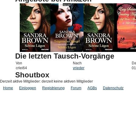
Die letzten Tausch-Vorgänge
Von
Nach
D
crlei64
vrieder
01
Shoutbox
Derzeit aktive Mitglieder: derzeit keine aktiven Mitglieder
Home
Einloggen
Registrierung
Forum
AGBs
Datenschutz