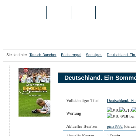
TAUSCH-BUECHER
BÜCHER
MEDIEN
TOP-LISTEN
SC
Sie sind hier:
Tausch-Buecher
Bücherregal
Sonstiges
Deutschland. Ei
Deutschland. Ein Somm
Vollständiger Titel
Deutschland. E
Wertung
0/10
bei
Aktueller Besitzer
gina1992
(derzei
Aktuelle Kosten
1 Punkt