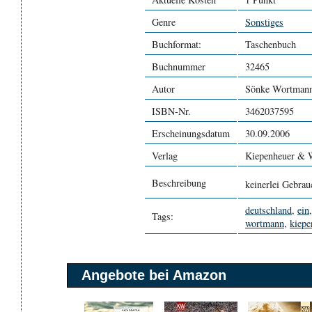
Genre
Sonstiges
Buchformat:
Taschenbuch
Buchnummer
32465
Autor
Sönke Wortman
ISBN-Nr.
3462037595
Erscheinungsdatum
30.09.2006
Verlag
Kiepenheuer & 
Beschreibung
keinerlei Gebra
deutschland
,
ein
Tags:
wortmann
,
kiepe
Angebote bei Amazon