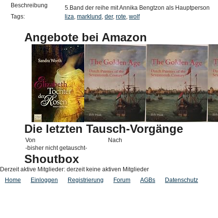
Beschreibung
5.Band der reihe mit Annika Bengtzon als Hauptperson
Tags:
liza
,
marklund
,
der
,
rote
,
wolf
Angebote bei Amazon
Die letzten Tausch-Vorgänge
Von
Nach
-bisher nicht getauscht-
Shoutbox
Derzeit aktive Mitglieder: derzeit keine aktiven Mitglieder
Home
Einloggen
Registrierung
Forum
AGBs
Datenschutz