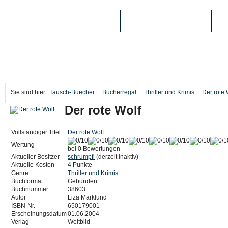
TAUSCH-BUECHER
BÜCHER
MEDIEN
TOP-LISTEN
SC
Sie sind hier:
Tausch-Buecher
Bücherregal
Thriller und Krimis
Der rote 
Der rote Wolf
Vollständiger Titel
Der rote Wolf
Wertung
bei 0 Bewertungen
Aktueller Besitzer
schrumpfi
(derzeit inaktiv)
Aktuelle Kosten
4 Punkte
Genre
Thriller und Krimis
Buchformat:
Gebunden
Buchnummer
38603
Autor
Liza Marklund
ISBN-Nr.
650179001
Erscheinungsdatum
01.06.2004
Verlag
Weltbild