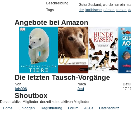
Beschreibung
Guter Zustand, wurde nur ein ma
Tags:
der
,
karibische
,
dämon
,
roman
,
d
Angebote bei Amazon
Die letzten Tausch-Vorgänge
Von
Nach
Dat
kris006
Jost
17.1
Shoutbox
Derzeit aktive Mitglieder: derzeit keine aktiven Mitglieder
Home
Einloggen
Registrierung
Forum
AGBs
Datenschutz