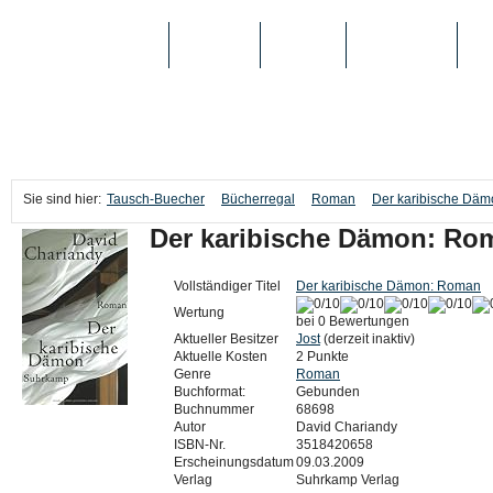
TAUSCH-BUECHER
BÜCHER
MEDIEN
TOP-LISTEN
SC
Sie sind hier:
Tausch-Buecher
Bücherregal
Roman
Der karibische Dä
Der karibische Dämon: Ro
Vollständiger Titel
Der karibische Dämon: Roman
Wertung
bei 0 Bewertungen
Aktueller Besitzer
Jost
(derzeit inaktiv)
Aktuelle Kosten
2 Punkte
Genre
Roman
Buchformat:
Gebunden
Buchnummer
68698
Autor
David Chariandy
ISBN-Nr.
3518420658
Erscheinungsdatum
09.03.2009
Verlag
Suhrkamp Verlag