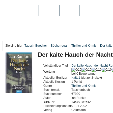
TAUSCH-BUECHER
BÜCHER
MEDIEN
TOP-LISTEN
SC
Sie sind hier:
Tausch-Buecher
Bücherregal
Thriller und Krimis
Der kalt
Der kalte Hauch der Nac
Vollständiger Titel
Der kalte Hauch der Nacht R
Wertung
bei 0 Bewertungen
Aktueller Besitzer
Katta1
(derzeit inaktiv)
Aktuelle Kosten
1 Punkt
Genre
Thriller und Krimis
Buchformat:
Taschenbuch
Buchnummer
67920
Autor
Ian Rankin
ISBN-Nr.
13579108642
Erscheinungsdatum
01.01.2002
Verlag
Goldmann