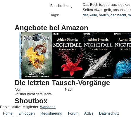
Das Buch ist gebraucht gekauf
Beschreibung
Seiten etwas gelb, ansonsten 
Tags:
der
,
kalte
,
hauch
,
der
,
nacht
,
r
Angebote bei Amazon
Die letzten Tausch-Vorgänge
Von
Nach
-bisher nicht getauscht-
Shoutbox
Derzeit aktive Mitglieder:
Wanderin
Home
Einloggen
Registrierung
Forum
AGBs
Datenschutz