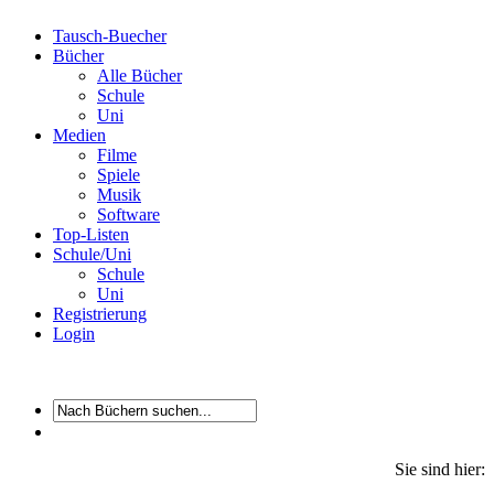
Tausch-Buecher
Bücher
Alle Bücher
Schule
Uni
Medien
Filme
Spiele
Musik
Software
Top-Listen
Schule/Uni
Schule
Uni
Registrierung
Login
Sie sind hier: