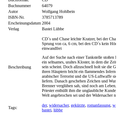
Buchnummer
64079
Autor
Wolfgang Hohlbein
ISBN-Nr.
3785713789
Erscheinungsdatum
2004
Verlag
Bastei Lübbe
CD´s und Chase leichte Kratzer, bei der Chase
Sprung von ca, 6 cm, bei den CD´s kein Hörver
einwandfrei
Auf der Suche nach einer Tankstelle stoßen B
ein seltsames, uraltes Kloster, in dem die Zei
sein scheint. Doch allzuschnell holt sie die 
Beschreibung
ihren Häuptern bricht ein flammendes Inferno 
arabischer Terrorist und die US-Luftwaffe sich
liefern. Danach geschehen Zeichen und Wund
Brenner verglühen sah, sind noch am Leben, 
Priester enthüllt ihm die unglaubliche Kunde,
Welt angebrochen sei und der Widersacher n
der
,
widersacher
,
gekürzte
,
romanfassung
,
wo
Tags:
bastei
,
lübbe