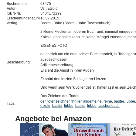
Buchnummer
68475
Autor
Veit Etzold
ISBN-Nr.
3404172299
Erscheinungsdatum
16.07.2015
Verlag
Bastei Lübbe (Bastei Lübbe Taschenbuch)
2 kleine Flecken am oberen Buchrand, minimal eingedel
Knicke, ansonsten kann ich keine Mängel erkennen, mehr 
EIGENES FOTO
da es sich um ein ertauschtes Buch handelt, ist Tabacgeru
ausgeschlossen
Beschreibung
Artikelbeschreibung
Er sieht die Angst in ihren Augen
Er spürt den letzten Schlag ihrer Herzen
Und wenn sein Werk vollendet ist, hinterlässt er sein Zeic
Das Zeichen des Todes ..........
der
,
totenzeichner
,
thriller
,
allgemeine
,
reihe
,
bastei
,
lübbe
Tags:
etzold
,
bastei
,
lübbe
,
bastei
,
lübbe
,
taschenbuch
Angebote bei Amazon