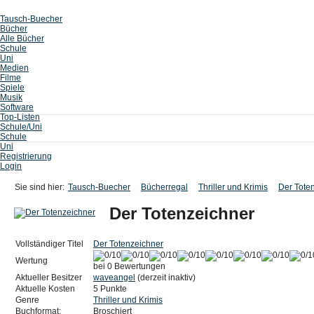
Tausch-Buecher
Bücher
Alle Bücher
Schule
Uni
Medien
Filme
Spiele
Musik
Software
Top-Listen
Schule/Uni
Schule
Uni
Registrierung
Login
Sie sind hier:
Tausch-Buecher
Bücherregal
Thriller und Krimis
Der Tote
Der Totenzeichner
Vollständiger Titel
Der Totenzeichner
Wertung
bei 0 Bewertungen
Aktueller Besitzer
waveangel
(derzeit inaktiv)
Aktuelle Kosten
5 Punkte
Genre
Thriller und Krimis
Buchformat:
Broschiert