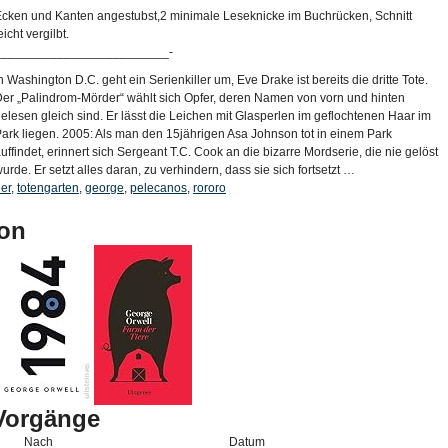
cken und Kanten angestubst,2 minimale Leseknicke im Buchrücken, Schnitt
eicht vergilbt.
_________________________-
n Washington D.C. geht ein Serienkiller um, Eve Drake ist bereits die dritte Tote.
er „Palindrom-Mörder“ wählt sich Opfer, deren Namen von vorn und hinten
elesen gleich sind. Er lässt die Leichen mit Glasperlen im geflochtenen Haar im
ark liegen. 2005: Als man den 15jährigen Asa Johnson tot in einem Park
uffindet, erinnert sich Sergeant T.C. Cook an die bizarre Mordserie, die nie gelöst
urde. Er setzt alles daran, zu verhindern, dass sie sich fortsetzt …
er
,
totengarten
,
george
,
pelecanos
,
rororo
on
-Vorgänge
Nach
Datum