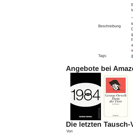
E
l
I
Beschreibung
D
g
P
a
w
Tags:
d
Angebote bei Amaz
Die letzten Tausch
Von