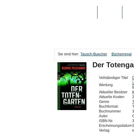
TAUSCH-BUECHER
BÜCHER
MED
Sie sind hier:
Tausch-Buecher
Bücherregal
Der Totenga
Vollständiger Titel
D
Wertung
Aktueller Besitzer
K
Aktuelle Kosten
2
Genre
T
Buchformat:
Buchnummer
Autor
ISBN-Nr.
Erscheinungsdatum
Verlag
r