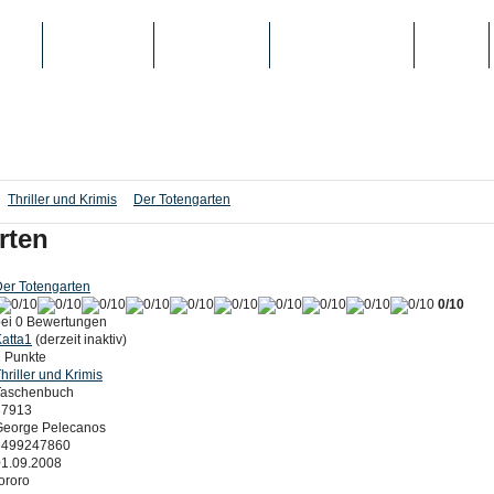
IEN
TOP-LISTEN
SCHULE/UNI
REGISTRIERUNG
LOGIN
Thriller und Krimis
Der Totengarten
rten
er Totengarten
0/10
bei 0 Bewertungen
atta1
(derzeit inaktiv)
 Punkte
hriller und Krimis
Taschenbuch
37913
George Pelecanos
3499247860
01.09.2008
ororo