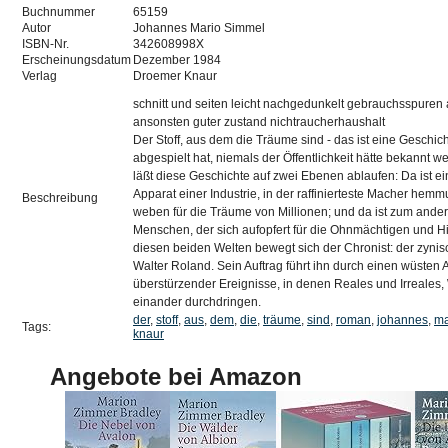
Buchnummer
65159
Autor
Johannes Mario Simmel
ISBN-Nr.
342608998X
Erscheinungsdatum
Dezember 1984
Verlag
Droemer Knaur
schnitt und seiten leicht nachgedunkelt gebrauchsspure
ansonsten guter zustand nichtraucherhaushalt
Der Stoff, aus dem die Träume sind - das ist eine Geschicht
abgespielt hat, niemals der Öffentlichkeit hätte bekannt 
läßt diese Geschichte auf zwei Ebenen ablaufen: Da ist e
Apparat einer Industrie, in der raffinierteste Macher hemm
Beschreibung
weben für die Träume von Millionen; und da ist zum ande
Menschen, der sich aufopfert für die Ohnmächtigen und Hi
diesen beiden Welten bewegt sich der Chronist: der zynis
Walter Roland. Sein Auftrag führt ihn durch einen wüsten 
überstürzender Ereignisse, in denen Reales und Irreales,
einander durchdringen.
der
,
stoff
,
aus
,
dem
,
die
,
träume
,
sind
,
roman
,
johannes
,
ma
Tags:
knaur
Angebote bei Amazon