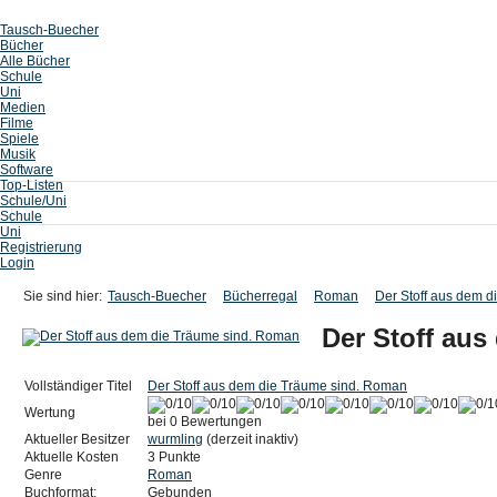
Tausch-Buecher
Bücher
Alle Bücher
Schule
Uni
Medien
Filme
Spiele
Musik
Software
Top-Listen
Schule/Uni
Schule
Uni
Registrierung
Login
Sie sind hier:
Tausch-Buecher
Bücherregal
Roman
Der Stoff aus dem 
Der Stoff au
Vollständiger Titel
Der Stoff aus dem die Träume sind. Roman
Wertung
bei 0 Bewertungen
Aktueller Besitzer
wurmling
(derzeit inaktiv)
Aktuelle Kosten
3 Punkte
Genre
Roman
Buchformat:
Gebunden