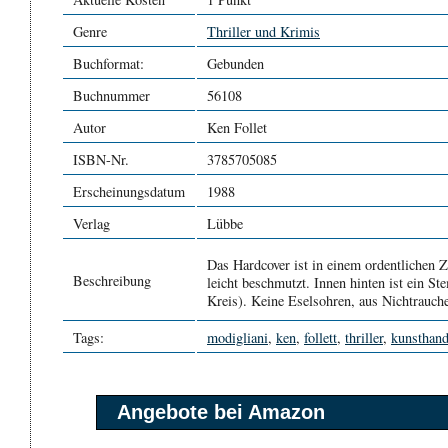
Genre
Thriller und Krimis
Buchformat:
Gebunden
Buchnummer
56108
Autor
Ken Follet
ISBN-Nr.
3785705085
Erscheinungsdatum
1988
Verlag
Lübbe
Das Hardcover ist in einem ordentlichen Z
Beschreibung
leicht beschmutzt. Innen hinten ist ein S
Kreis). Keine Eselsohren, aus Nichtrauche
Tags:
modigliani
,
ken
,
follett
,
thriller
,
kunsthand
Angebote bei Amazon