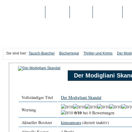
TAUSCH-BUECHER
BÜCHER
MEDIEN
TOP-LISTEN
SC
Sie sind hier:
Tausch-Buecher
Bücherregal
Thriller und Krimis
Der Modi
Der Modigliani Skan
Vollständiger Titel
Der Modigliani Skandal
Wertung
0/10
bei 0 Bewertungen
Aktueller Besitzer
kimsamsara
(derzeit inaktiv)
Aktuelle Kosten
1 Punkt