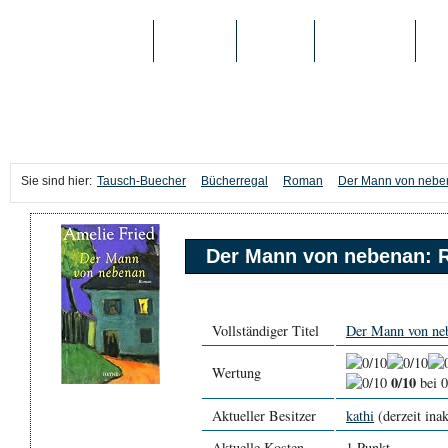
TAUSCH-BUECHER
BÜCHER
MEDIEN
TOP-LISTEN
SC
Sie sind hier:
Tausch-Buecher
Bücherregal
Roman
Der Mann von neb
Der Mann von nebenan:
Vollständiger Titel
Der Mann von ne
Wertung
0/10
bei 
Aktueller Besitzer
kathi
(derzeit inak
Aktuelle Kosten
1 Punkt