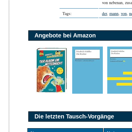
von nebenan, zus
Tags:
der
,
mann
,
von
,
n
Angebote bei Amazon
Die letzten Tausch-Vorgänge