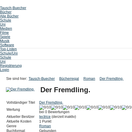
Tausch-Buecher
Bücher
Alle Bücher
Schule
Uni
Medien
Filme
Spiele
Musik
Software
Top-Listen
Schule/Uni
Schule
Uni
Registrierung
Login
Sie sind hier:
Tausch-Buecher
Bücherregal
Roman
Der Fremdling.
Der Fremdling.
Vollständiger Titel
Der Fremdling.
Wertung
bei 0 Bewertungen
Aktueller Besitzer
lectrice
(derzeit inaktiv)
Aktuelle Kosten
1 Punkt
Genre
Roman
Buchformat:
Gebunden