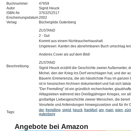
Buchnummer
47659
Autor
Sigrid Heuck
ISBN-Nr.
3763252517
Erscheinungsdatum
2002
Verlag
Büchergilde Gutenberg
ZUSTAND
2 - Gut
Kommt aus einem Nichtraucherhaushalt
Ungelesen: Kanten des abnehmbaren Buch umschlag leic
Anderes Cover als auf dem Bild!
ZUSTAND
Beschreibung
Sigrid Heuck erzählt die Geschichte zweier Außenseiter,
Michel, den der Krieg ins Dorf verschlagen hat, und der ac
Bäuerin Emmerenzia, die als hässlichste Frau im ganzen D
ist in hessischen Archiven dokumentiert und hat sich tatsä
"Der Fremdling" ist ein gründlich recherchierter, glaubha
Alltagsleben während des Dreißigjährigen Krieges, vor all
großartige Liebesgeschichte zweier Menschen, die bereit 
Vorurteile und Anfeindungen hinwegzusetzen und für ihr 
der
,
fremdling
,
sigrid
,
heuck
,
frankfurt
,
am
,
main
,
wien
,
züri
Tags:
gutenberg
Angebote bei Amazon