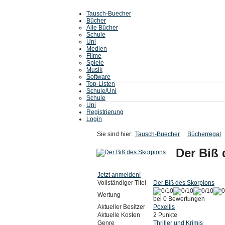
Tausch-Buecher
Bücher
Alle Bücher
Schule
Uni
Medien
Filme
Spiele
Musik
Software
Top-Listen
Schule/Uni
Schule
Uni
Registrierung
Login
Sie sind hier:
Tausch-Buecher
Bücherregal
Der Biß
Jetzt anmelden!
Vollständiger Titel
Der Biß des Skorpions
Wertung
bei 0 Bewertungen
Aktueller Besitzer
Poxellis
Aktuelle Kosten
2 Punkte
Genre
Thriller und Krimis