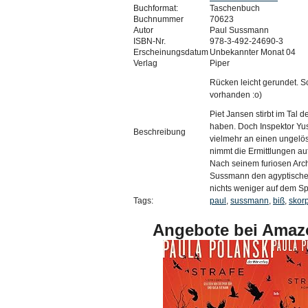
Buchformat:
Taschenbuch
Buchnummer
70623
Autor
Paul Sussmann
ISBN-Nr.
978-3-492-24690-3
Erscheinungsdatum
Unbekannter Monat 04
Verlag
Piper
Rücken leicht gerundet. Sc
vorhanden :o)
Piet Jansen stirbt im Tal d
haben. Doch Inspektor Yusu
Beschreibung
vielmehr an einen ungelös
nimmt die Ermittlungen auf
Nach seinem furiosen Archä
Sussmann den agyptischen 
nichts weniger auf dem Sp
Tags:
paul
,
sussmann
,
biß
,
skor
Angebote bei Amaz