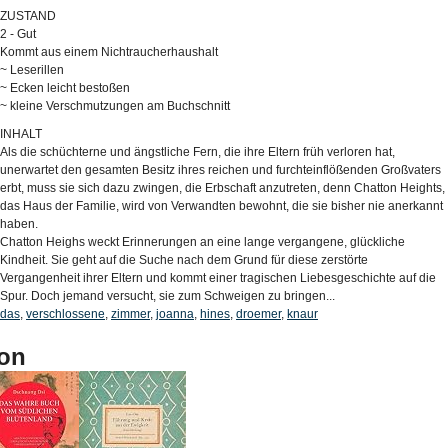
ZUSTAND
2 - Gut
Kommt aus einem Nichtraucherhaushalt
~ Leserillen
~ Ecken leicht bestoßen
~ kleine Verschmutzungen am Buchschnitt
INHALT
Als die schüchterne und ängstliche Fern, die ihre Eltern früh verloren hat,
unerwartet den gesamten Besitz ihres reichen und furchteinflößenden Großvaters
erbt, muss sie sich dazu zwingen, die Erbschaft anzutreten, denn Chatton Heights,
das Haus der Familie, wird von Verwandten bewohnt, die sie bisher nie anerkannt
haben.
Chatton Heighs weckt Erinnerungen an eine lange vergangene, glückliche
Kindheit. Sie geht auf die Suche nach dem Grund für diese zerstörte
Vergangenheit ihrer Eltern und kommt einer tragischen Liebesgeschichte auf die
Spur. Doch jemand versucht, sie zum Schweigen zu bringen...
das
,
verschlossene
,
zimmer
,
joanna
,
hines
,
droemer
,
knaur
on