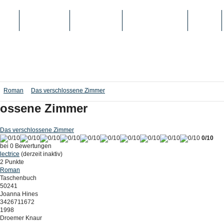
IEN
TOP-LISTEN
SCHULE/UNI
REGISTRIERUNG
LOGIN
Roman
Das verschlossene Zimmer
lossene Zimmer
Das verschlossene Zimmer
0/10
bei 0 Bewertungen
lectrice
(derzeit inaktiv)
2 Punkte
Roman
Taschenbuch
50241
Joanna Hines
3426711672
1998
Droemer Knaur