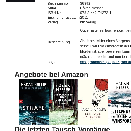
Buchnummer
36892
Autor
Håkan Nesser
ISBN-Nr.
978-3-442-74272-1
Erscheinungsdatum
2011
Verlag
btb Verlag
Gut erhaltenes Taschenbuch, ei
---
Als Janek Mitter eines Morgens 
Beschreibung
seine Frau Eva ermordet in der B
Mörder ist, aber beweisen kann 
mächtig gezecht, und nun fehlt
Tags:
das
,
grobmaschige
,
netz
,
roman
Angebote bei Amazon
Die letzten Tausch-Vorgänge