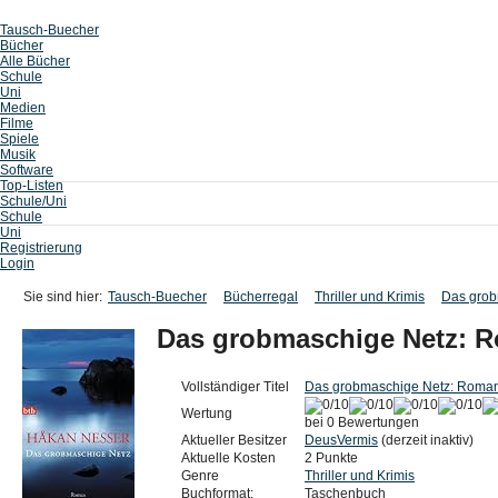
Tausch-Buecher
Bücher
Alle Bücher
Schule
Uni
Medien
Filme
Spiele
Musik
Software
Top-Listen
Schule/Uni
Schule
Uni
Registrierung
Login
Sie sind hier:
Tausch-Buecher
Bücherregal
Thriller und Krimis
Das grob
Das grobmaschige Netz: 
Vollständiger Titel
Das grobmaschige Netz: Roma
Wertung
bei 0 Bewertungen
Aktueller Besitzer
DeusVermis
(derzeit inaktiv)
Aktuelle Kosten
2 Punkte
Genre
Thriller und Krimis
Buchformat:
Taschenbuch