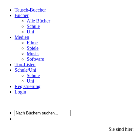
Tausch-Buecher
Bücher
Alle Bücher
Schule
Uni
Medien
Filme
Spiele
Musik
Software
Top-Listen
Schule/Uni
Schule
Uni
Registrierung
Login
Sie sind hier: