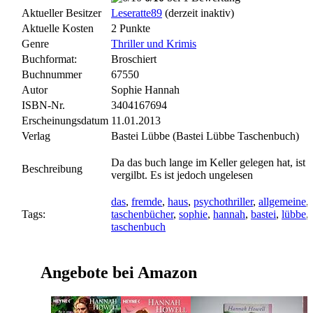
Aktueller Besitzer
Leseratte89
(derzeit inaktiv)
Aktuelle Kosten
2 Punkte
Genre
Thriller und Krimis
Buchformat:
Broschiert
Buchnummer
67550
Autor
Sophie Hannah
ISBN-Nr.
3404167694
Erscheinungsdatum
11.01.2013
Verlag
Bastei Lübbe (Bastei Lübbe Taschenbuch)
Da das buch lange im Keller gelegen hat, ist d
Beschreibung
vergilbt. Es ist jedoch ungelesen
das
,
fremde
,
haus
,
psychothriller
,
allgemeine
,
Tags:
taschenbücher
,
sophie
,
hannah
,
bastei
,
lübbe
,
taschenbuch
Angebote bei Amazon