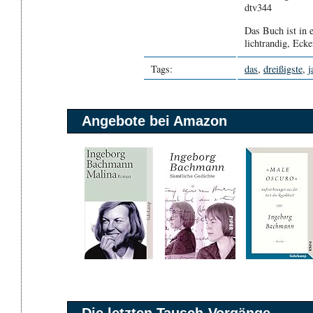
dtv344
Das Buch ist in 
lichtrandig, Eck
Tags:
das
,
dreißigste
,
j
Angebote bei Amazon