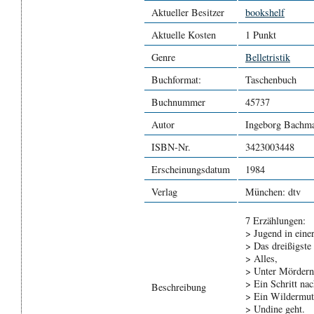
Aktueller Besitzer
bookshelf
Aktuelle Kosten
1 Punkt
Genre
Belletristik
Buchformat:
Taschenbuch
Buchnummer
45737
Autor
Ingeborg Bachm
ISBN-Nr.
3423003448
Erscheinungsdatum
1984
Verlag
München: dtv
7 Erzählungen:
> Jugend in einer
> Das dreißigste 
> Alles,
> Unter Mördern 
> Ein Schritt na
Beschreibung
> Ein Wildermut
> Undine geht.