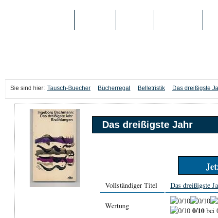
TAUSCH-BUECHER
BÜCHER
MEDIEN
TOP-LISTEN
SC
Sie sind hier:
Tausch-Buecher
Bücherregal
Belletristik
Das dreißigste J
Das dreißigste Jahr
Jet
Vollständiger Titel
Das dreißigste J
Wertung
0/10
bei 