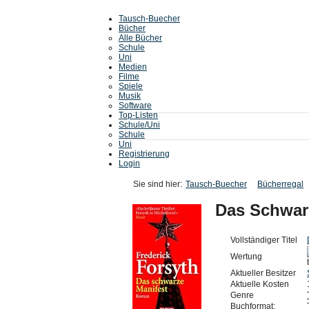
Tausch-Buecher
Bücher
Alle Bücher
Schule
Uni
Medien
Filme
Spiele
Musik
Software
Top-Listen
Schule/Uni
Schule
Uni
Registrierung
Login
Sie sind hier:
Tausch-Buecher
Bücherregal
Das Schwar
Vollständiger Titel
Wertung
Aktueller Besitzer
Aktuelle Kosten
Genre
Buchformat: