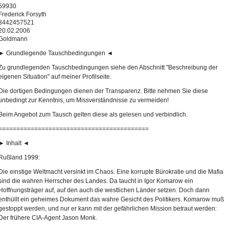
59930
Frederick Forsyth
3442457521
20.02.2006
Goldmann
► Grundlegende Tauschbedingungen ◄
Zu grundlegenden Tauschbedingungen siehe den Abschnitt "Beschreibung der
eigenen Situation" auf meiner Profilseite.
Die dortigen Bedingungen dienen der Transparenz. Bitte nehmen Sie diese
unbedingt zur Kenntnis, um Missverständnisse zu vermeiden!
Beim Angebot zum Tausch gelten diese als gelesen und verbindlich.
==========================================
► Inhalt ◄
Rußland 1999:
Die einstige Weltmacht versinkt im Chaos. Eine korrupte Bürokratie und die Mafia
sind die wahren Herrscher des Landes. Da taucht in Igor Komarow ein
Hoffnungsträger auf, auf den auch die westlichen Länder setzen. Doch dann
enthüllt ein geheimes Dokument das wahre Gesicht des Politikers. Komarow muß
gestoppt werden, und nur er kann mit der gefährlichen Mission betraut werden:
Der frühere CIA-Agent Jason Monk.