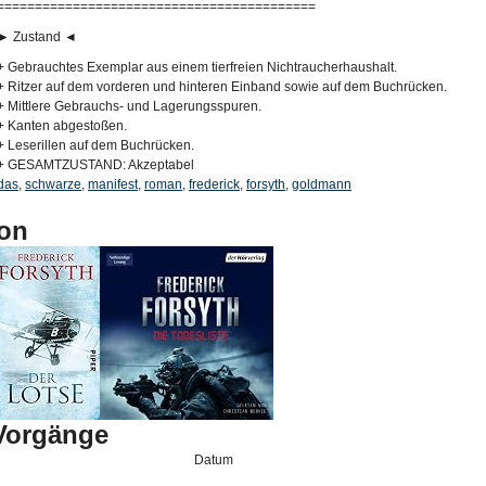
==========================================
► Zustand ◄
+ Gebrauchtes Exemplar aus einem tierfreien Nichtraucherhaushalt.
+ Ritzer auf dem vorderen und hinteren Einband sowie auf dem Buchrücken.
+ Mittlere Gebrauchs- und Lagerungsspuren.
+ Kanten abgestoßen.
+ Leserillen auf dem Buchrücken.
+ GESAMTZUSTAND: Akzeptabel
das
,
schwarze
,
manifest
,
roman
,
frederick
,
forsyth
,
goldmann
on
-Vorgänge
Datum