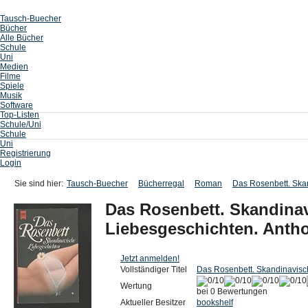
Tausch-Buecher
Bücher
Alle Bücher
Schule
Uni
Medien
Filme
Spiele
Musik
Software
Top-Listen
Schule/Uni
Schule
Uni
Registrierung
Login
Sie sind hier:
Tausch-Buecher
Bücherregal
Roman
Das Rosenbett. Ska
Das Rosenbett. Skandina
Liebesgeschichten. Antho
Jetzt anmelden!
Vollständiger Titel
Das Rosenbett. Skandinavisc
Wertung
bei 0 Bewertungen
Aktueller Besitzer
bookshelf