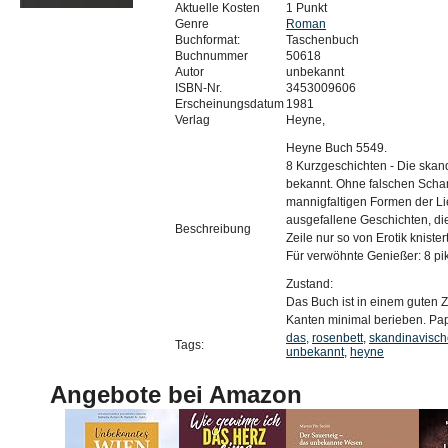
Aktuelle Kosten
1 Punkt
Genre
Roman
Buchformat:
Taschenbuch
Buchnummer
50618
Autor
unbekannt
ISBN-Nr.
3453009606
Erscheinungsdatum
1981
Verlag
Heyne,
Heyne Buch 5549.
8 Kurzgeschichten - Die skandi
bekannt. Ohne falschen Scham
mannigfaltigen Formen der Lieb
ausgefallene Geschichten, die
Beschreibung
Zeile nur so von Erotik knistert
Für verwöhnte Genießer: 8 
Zustand:
Das Buch ist in einem guten 
Kanten minimal berieben. Papi
das
,
rosenbett
,
skandinavisch
Tags:
unbekannt
,
heyne
Angebote bei Amazon