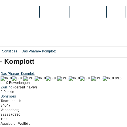
IEN
TOP-LISTEN
SCHULE/UNI
REGISTRIERUNG
LOGIN
Sonstiges
Das Pharao- Komplott
- Komplott
Das Pharao- Komplott
0/10
bei 0 Bewertungen
Zwilling
(derzeit inaktiv)
2 Punkte
Sonstiges
Taschenbuch
34047
Vandenberg
3828976336
1990
Augsburg : Weltbild