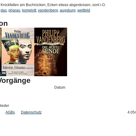
Knickfalten am Buchrücken, Ecken etwas abgestossen, sont i.O.
das
,
pharao
,
komplott
,
vandenberg
,
augsburg
,
weltbild
on
-Vorgänge
Datum
lieder
AGBs
Datenschutz
4.05