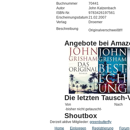
Buchnummer
70441
Autor
John Katzenbach
ISBN-Nr.
9783426197561
Erscheinungsdatum
21.02.2007
Verlag
Droemer
Beschreibung
Originalverschweißt!!!
Angebote bei Amaz
Die letzten Tausch
Von
Nach
-bisher nicht getauscht-
Shoutbox
Derzeit aktive Mitglieder:
greenbutterfly
Home
Einloggen
Registrierung
Forum