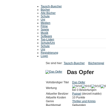
Tausch-Buecher
Bücher
Alle Bücher
Schule
Uni
Medien
Filme
Spiele
Musik
Software
Top-Listen
Schule/Uni
Schule
Uni
Registrierung
Login
Sie sind hier:
Tausch-Buecher
Bücherregal
Das Opfer
Vollständiger Titel
Das Opfer
Wertung
bei 0 Bewertungen
Aktueller Besitzer
Pupsel
(derzeit inaktiv)
Aktuelle Kosten
10 Punkte
Genre
Thriller und Krimis
Buchformat:
Gebunden