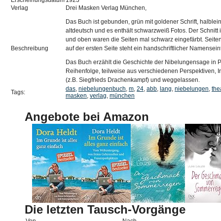
Erscheinungsdatum
1923
Verlag
Drei Masken Verlag München,
Das Buch ist gebunden, grün mit goldener Schrift, halbleine
altdeutsch und es enthält schwarzweiß Fotos. Der Schnitt 
und oben waren die Seiten mal schwarz eingefärbt. Seiten 
Beschreibung
auf der ersten Seite steht ein handschriftlicher Namensein
Das Buch erzählt die Geschichte der Nibelungensage in P
Reihenfolge, teilweise aus verschiedenen Perspektiven, 
(z.B. Siegfrieds Drachenkampf) und weggelassen.
das
,
niebelungenbuch
,
m
,
24
,
abb
,
lang
,
niebelungen
,
the
Tags:
masken
,
verlag
,
münchen
Angebote bei Amazon
Die letzten Tausch-Vorgänge