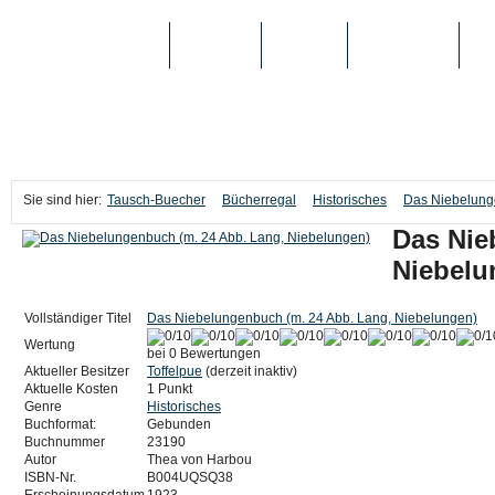
TAUSCH-BUECHER
BÜCHER
MEDIEN
TOP-LISTEN
SC
Sie sind hier:
Tausch-Buecher
Bücherregal
Historisches
Das Niebelung
Das Nie
Niebelu
Vollständiger Titel
Das Niebelungenbuch (m. 24 Abb. Lang, Niebelungen)
Wertung
bei 0 Bewertungen
Aktueller Besitzer
Toffelpue
(derzeit inaktiv)
Aktuelle Kosten
1 Punkt
Genre
Historisches
Buchformat:
Gebunden
Buchnummer
23190
Autor
Thea von Harbou
ISBN-Nr.
B004UQSQ38