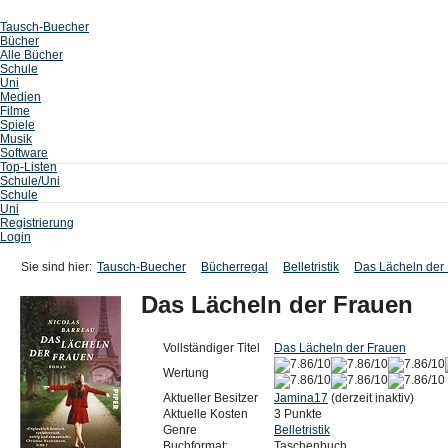
Tausch-Buecher
Bücher
Alle Bücher
Schule
Uni
Medien
Filme
Spiele
Musik
Software
Top-Listen
Schule/Uni
Schule
Uni
Registrierung
Login
Sie sind hier:
Tausch-Buecher
Bücherregal
Belletristik
Das Lächeln der
Das Lächeln der Frauen
Vollständiger Titel
Das Lächeln der Frauen
Wertung
Aktueller Besitzer
Jamina17
(derzeit inaktiv)
Aktuelle Kosten
3 Punkte
Genre
Belletristik
Buchformat:
Taschenbuch