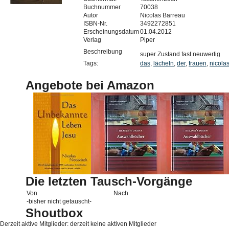
Buchnummer
70038
Autor
Nicolas Barreau
ISBN-Nr.
3492272851
Erscheinungsdatum
01.04.2012
Verlag
Piper
Beschreibung
super Zustand fast neuwertig
Tags:
das
,
lächeln
,
der
,
frauen
,
nicola
Angebote bei Amazon
Die letzten Tausch-Vorgänge
Von
Nach
-bisher nicht getauscht-
Shoutbox
Derzeit aktive Mitglieder: derzeit keine aktiven Mitglieder