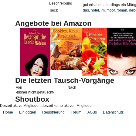
Beschreibung
gut erhalten allerdings ein Män
Tags:
das
,
hotel
,
im
,
moor
,
roman
,
deb
Angebote bei Amazon
Die letzten Tausch-Vorgänge
Von
Nach
-bisher nicht getauscht-
Shoutbox
Derzeit aktive Mitglieder: derzeit keine aktiven Mitglieder
Home
Einloggen
Registrierung
Forum
AGBs
Datenschutz