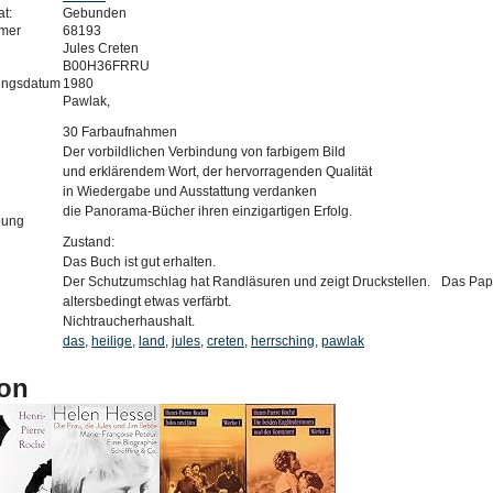
t:
Gebunden
mer
68193
Jules Creten
B00H36FRRU
ungsdatum
1980
Pawlak,
30 Farbaufnahmen
Der vorbildlichen Verbindung von farbigem Bild
und erklärendem Wort, der hervorragenden Qualität
in Wiedergabe und Ausstattung verdanken
die Panorama-Bücher ihren einzigartigen Erfolg.
bung
Zustand:
Das Buch ist gut erhalten.
Der Schutzumschlag hat Randläsuren und zeigt Druckstellen. Das Papi
altersbedingt etwas verfärbt.
Nichtraucherhaushalt.
das
,
heilige
,
land
,
jules
,
creten
,
herrsching
,
pawlak
on