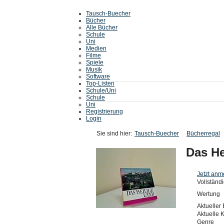
Tausch-Buecher
Bücher
Alle Bücher
Schule
Uni
Medien
Filme
Spiele
Musik
Software
Top-Listen
Schule/Uni
Schule
Uni
Registrierung
Login
Sie sind hier:
Tausch-Buecher
Bücherregal
Das He
Jetzt anm
Vollständi
Wertung
Aktueller 
Aktuelle 
Genre